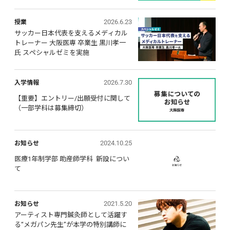
2026.6.23
授業
サッカー日本代表を支えるメディカル
トレーナー 大阪医専 卒業生 黒川孝一
氏 スペシャルゼミを実施
2026.7.30
入学情報
【重要】エントリー/出願受付に関して 
（一部学科は募集締切）
2024.10.25
お知らせ
医療1年制学部 助産師学科  新設につい
て
2021.5.20
お知らせ
アーティスト専門鍼灸師として活躍す
る“メガパン先生”が本学の特別講師に