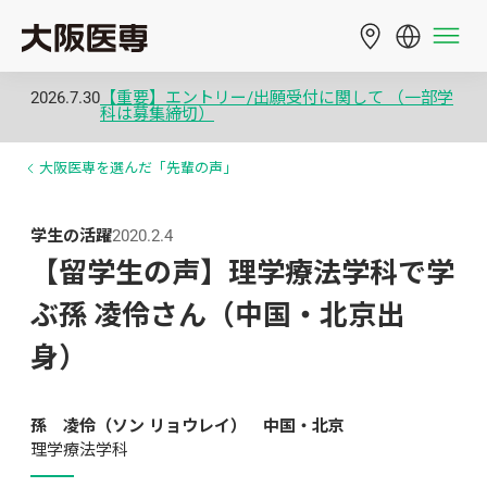
2026.7.30
【重要】エントリー/出願受付に関して （一部学
科は募集締切）
大阪医専を選んだ「先輩の声」
学生の活躍
2020.2.4
【留学生の声】理学療法学科で学
ぶ孫 凌伶さん（中国・北京出
身）
孫　凌伶（ソン リョウレイ）　中国・北京
理学療法学科