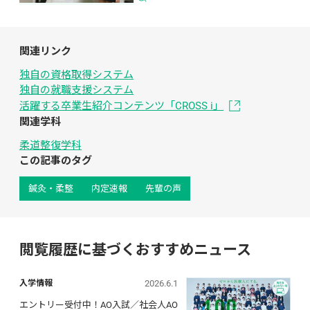
関連リンク
独自の資格取得システム
独自の就職支援システム
活躍する卒業生紹介コンテンツ「CROSS i」
関連学科
柔道整復学科
この記事のタグ
鍼灸・柔整
内定速報
先輩の声
閲覧履歴に基づくおすすめニュース
2026.6.1
入学情報
エントリー受付中！AO入試／社会人AO