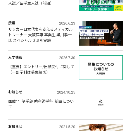
入試／留学生入試（前期）
2026.6.23
授業
サッカー日本代表を支えるメディカル
トレーナー 大阪医専 卒業生 黒川孝一
氏 スペシャルゼミを実施
2026.7.30
入学情報
【重要】エントリー/出願受付に関して 
（一部学科は募集締切）
2024.10.25
お知らせ
医療1年制学部 助産師学科  新設につい
て
2021.5.20
お知らせ