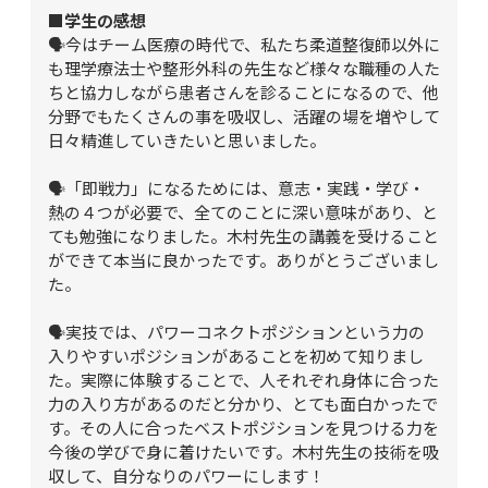
■学生の感想
🗣️今はチーム医療の時代で、私たち柔道整復師以外に
も理学療法士や整形外科の先生など様々な職種の人た
ちと協力しながら患者さんを診ることになるので、他
分野でもたくさんの事を吸収し、活躍の場を増やして
日々精進していきたいと思いました。

🗣️「即戦力」になるためには、意志・実践・学び・
熱の４つが必要で、全てのことに深い意味があり、と
ても勉強になりました。木村先生の講義を受けること
ができて本当に良かったです。ありがとうございまし
た。

🗣️実技では、パワーコネクトポジションという力の
入りやすいポジションがあることを初めて知りまし
た。実際に体験することで、人それぞれ身体に合った
力の入り方があるのだと分かり、とても面白かったで
す。その人に合ったベストポジションを見つける力を
今後の学びで身に着けたいです。木村先生の技術を吸
収して、自分なりのパワーにします！