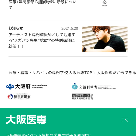
医療1年制学部 助産師学科  新設につい
て
2021.5.20
お知らせ
アーティスト専門鍼灸師として活躍す
る“メガパン先生”が本学の特別講師に
就任！！
医療・看護・リハビリの専門学校 大阪医専TOP
大阪医専だからでき
大阪医専
のイベント情報や学生の様子を発信中！