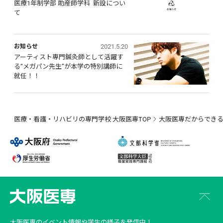
医療1年制学部 助産師学科  新設につい
て
2021.5.20
お知らせ
アーティスト専門鍼灸師として活躍す
る“メガパン先生”が本学の特別講師に
就任！！
医療・看護・リハビリの専門学校 大阪医専TOP
大阪医専だからでき
大阪医専
のイベント情報や学生の様子を発信中！