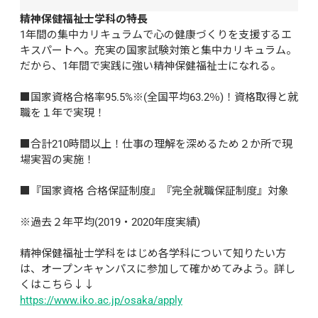
精神保健福祉士学科の特長
1年間の集中カリキュラムで心の健康づくりを支援するエ
キスパートへ。充実の国家試験対策と集中カリキュラム。
だから、1年間で実践に強い精神保健福祉士になれる。

■国家資格合格率95.5%※(全国平均63.2％)！資格取得と就
職を１年で実現！

■合計210時間以上！仕事の理解を深めるため２か所で現
場実習の実施！

■『国家資格 合格保証制度』『完全就職保証制度』対象

※過去２年平均(2019・2020年度実績)

精神保健福祉士学科をはじめ各学科について知りたい方
は、オープンキャンパスに参加して確かめてみよう。詳し
くはこちら↓↓
https://www.iko.ac.jp/osaka/apply