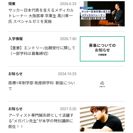
2026.6.23
授業
サッカー日本代表を支えるメディカル
トレーナー 大阪医専 卒業生 黒川孝一
氏 スペシャルゼミを実施
2026.7.30
入学情報
【重要】エントリー/出願受付に関して 
（一部学科は募集締切）
2024.10.25
お知らせ
医療1年制学部 助産師学科  新設につい
て
2021.5.20
お知らせ
アーティスト専門鍼灸師として活躍す
る“メガパン先生”が本学の特別講師に
就任！！