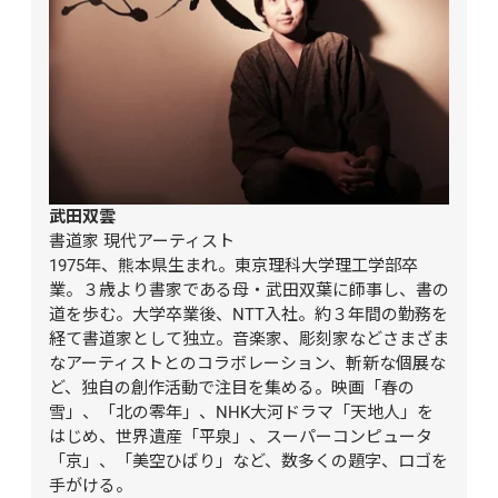
武田双雲
書道家 現代アーティスト

1975年、熊本県生まれ。東京理科大学理工学部卒
業。３歳より書家である母・武田双葉に師事し、書の
道を歩む。大学卒業後、NTT入社。約３年間の勤務を
経て書道家として独立。音楽家、彫刻家などさまざま
なアーティストとのコラボレーション、斬新な個展な
ど、独自の創作活動で注目を集める。映画「春の
雪」、「北の零年」、NHK大河ドラマ「天地人」を
はじめ、世界遺産「平泉」、スーパーコンピュータ
「京」、「美空ひばり」など、数多くの題字、ロゴを
手がける。