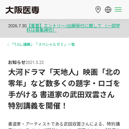
2026.7.30
【重要】エントリー/出願受付に関して （一部学
科は募集締切）
「T.O.L.講義」「スペシャルゼミ」一覧
お知らせ
2021.5.22
大河ドラマ「天地人」映画「北の
零年」など数多くの題字・ロゴを
手がける 書道家の武田双雲さん
特別講義を開催！
書道家・アーティストである武田双雲さんによる、特別講