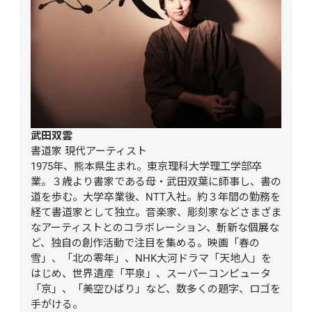
武田双雲
書道家 現代アーティスト

1975年、熊本県生まれ。東京理科大学理工学部卒
業。３歳より書家である母・武田双葉に師事し、書の
道を歩む。大学卒業後、NTT入社。約３年間の勤務を
経て書道家として独立。音楽家、彫刻家などさまざま
なアーティストとのコラボレーション、斬新な個展な
ど、独自の創作活動で注目を集める。映画「春の
雪」、「北の零年」、NHK大河ドラマ「天地人」を
はじめ、世界遺産「平泉」、スーパーコンピュータ
「京」、「美空ひばり」など、数多くの題字、ロゴを
手がける。