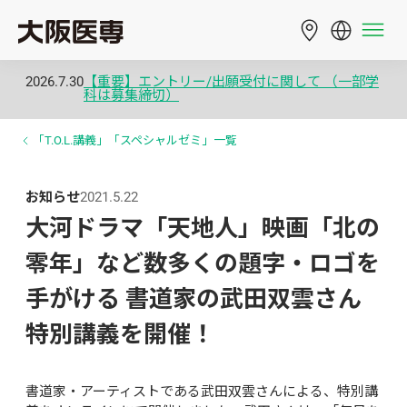
2026.7.30
【重要】エントリー/出願受付に関して （一部学
科は募集締切）
「T.O.L.講義」「スペシャルゼミ」一覧
お知らせ
2021.5.22
大河ドラマ「天地人」映画「北の
零年」など数多くの題字・ロゴを
手がける 書道家の武田双雲さん
特別講義を開催！
書道家・アーティストである武田双雲さんによる、特別講