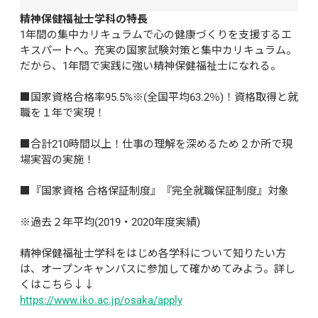
精神保健福祉士学科の特長
1年間の集中カリキュラムで心の健康づくりを支援するエ
キスパートへ。充実の国家試験対策と集中カリキュラム。
だから、1年間で実践に強い精神保健福祉士になれる。

■国家資格合格率95.5%※(全国平均63.2％)！資格取得と就
職を１年で実現！

■合計210時間以上！仕事の理解を深めるため２か所で現
場実習の実施！

■『国家資格 合格保証制度』『完全就職保証制度』対象

※過去２年平均(2019・2020年度実績)

精神保健福祉士学科をはじめ各学科について知りたい方
は、オープンキャンパスに参加して確かめてみよう。詳し
くはこちら↓↓
https://www.iko.ac.jp/osaka/apply