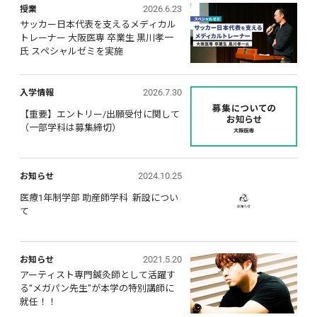
2026.6.23
授業
サッカー日本代表を支えるメディカル
トレーナー 大阪医専 卒業生 黒川孝一
氏 スペシャルゼミを実施
2026.7.30
入学情報
【重要】エントリー/出願受付に関して 
（一部学科は募集締切）
2024.10.25
お知らせ
医療1年制学部 助産師学科  新設につい
て
2021.5.20
お知らせ
アーティスト専門鍼灸師として活躍す
る“メガパン先生”が本学の特別講師に
就任！！