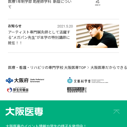
医療1年制学部 助産師学科  新設につい
て
2021.5.20
お知らせ
アーティスト専門鍼灸師として活躍す
る“メガパン先生”が本学の特別講師に
就任！！
医療・看護・リハビリの専門学校 大阪医専TOP
大阪医専だからでき
大阪医専
のイベント情報や学生の様子を発信中！