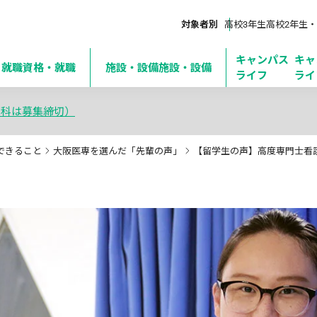
対象者別
高校3年生
高校2年生・
キャンパス
キャ
・就職
資格・就職
施設・設備
施設・設備
ライフ
ライ
学科は募集締切）
できること
大阪医専を選んだ「先輩の声」
【留学生の声】高度専門士看