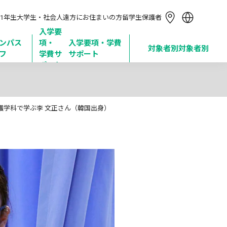
简体中文
1年生
大学生・社会人
遠方にお住まいの方
留学生
保護者
繁體中文
한국어
入学要
ンパス
項・

入学要項・学費
Tiếng Việt
対象者別
対象者別
フ
学費サ
サポート
Bahasa Indonesia
ポート
護学科で学ぶ李 文正さん（韓国出身）