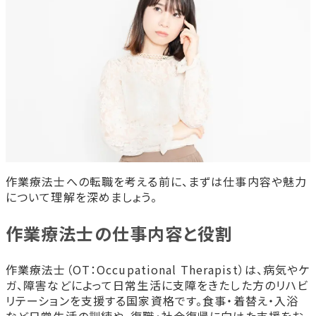
社会人から作業療法士を目指すのは「遅くない」といえ
る理由
作業療法学生には社会人経験者も多い
AIに代替されにくい対人支援専門職として
の将来性
社会人経験が学習・臨床実習で強みになる
社会人が作業療法士になるための進路と最短ルート
<h3>専門学校・短期大学・大学の違い
社会人が進路選択で重視すべきポイント
専門学校が社会人に選ばれやすい理由
社会人経験こそが作業療法士の現場で「武器」になる
作業療法士への転職を考える前に、まずは仕事内容や魅力
患者理解に直結するコミュニケーション力
について理解を深めましょう。
多職種連携で評価される社会性と調整力
作業療法士の仕事内容と役割
人生経験がリハビリ支援の質を高める
社会人から作業療法士を目指す人のよくある質問
作業療法士は何歳からでも目指せますか？
作業療法士（OT：Occupational Therapist）は、病気やケ
ガ、障害などによって日常生活に支障をきたした方のリハビ
医療・福祉の知識がなくても大丈夫ですか？
リテーションを支援する国家資格です。食事・着替え・入浴
働きながら通学することは可能ですか？
など日常生活の訓練や、復職・社会復帰に向けた支援をお