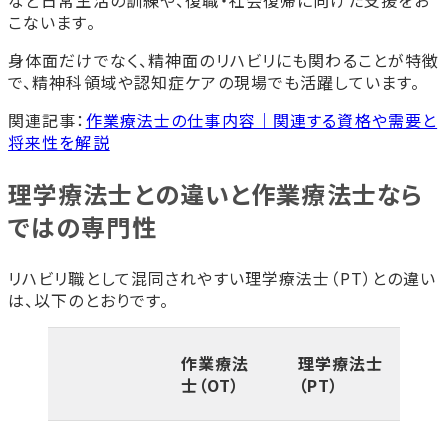
自分に合った作業療法士までの最短ルート
こないます。
がわかりません。
まとめ
身体面だけでなく、精神面のリハビリにも関わることが特徴
首都医校・大阪医専・名古屋医専で作業療法士を目指し
で、精神科領域や認知症ケアの現場でも活躍しています。
ませんか？
関連記事：
作業療法士の仕事内容｜関連する資格や需要と
作業療法学科
将来性を解説
理学療法士との違いと作業療法士なら
ではの専門性
リハビリ職として混同されやすい理学療法士（PT）との違い
は、以下のとおりです。
作業療法
理学療法士
士（OT）
（PT）