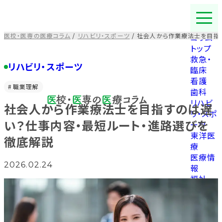
コ
ン
テ
医校・医専の医療コラム
/
リハビリ・スポーツ
/
社会人から作業療法士を目指
コラム
ン
トップ
ツ
救急・
を
リハビリ・スポーツ
臨床
ス
看護
キ
職業理解
歯科
ッ
リハビ
社会人から作業療法士を目指すのは遅
プ
リ・スポ
す
い？仕事内容・最短ルート・進路選びを
ーツ
る
東洋医
徹底解説
療
医療情
2026.02.24
報
福祉