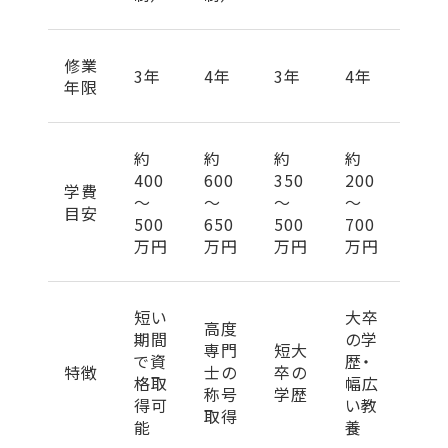
修業
3年
4年
3年
4年
年限
約
約
約
約
400
600
350
200
学費
〜
〜
〜
〜
目安
500
650
500
700
万円
万円
万円
万円
短い
大卒
高度
期間
の学
専門
短大
で資
歴・
特徴
士の
卒の
格取
幅広
称号
学歴
得可
い教
取得
能
養