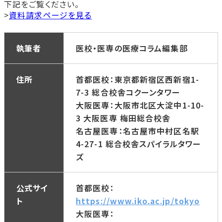
下記をご覧ください。
>
資料請求ページを見る
執筆者
医校・医専の医療コラム編集部
住所
首都医校：東京都新宿区西新宿1-
7-3 総合校舎コクーンタワー
大阪医専：大阪市北区大淀中1-10-
3 大阪医専 梅田総合校舎
名古屋医専：名古屋市中村区名駅
4-27-1 総合校舎スパイラルタワー
ズ
公式サイ
首都医校：
ト
https://www.iko.ac.jp/tokyo
大阪医専：