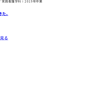
実践看護学科Ⅰ2019年卒業
きた。
と見る