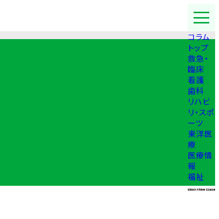
コラム
トップ
救急・
臨床
看護
歯科
リハビ
リ・スポ
ーツ
東洋医
療
医療情
報
福祉