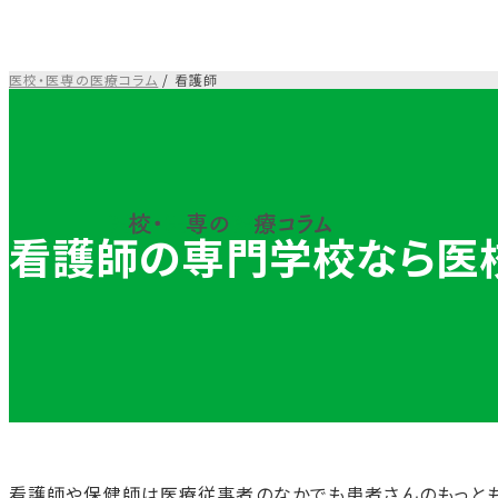
コ
ン
テ
医校・医専の医療コラム
/
看護師
ン
ツ
を
ス
キ
ッ
看護師の専門学校なら医
プ
す
る
看護師や保健師は医療従事者のなかでも患者さんのもっとも