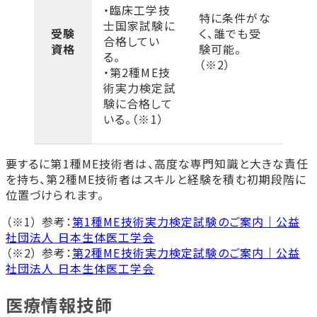
・臨床工学技
特に条件がな
士国家試験に
受験
く、誰でも受
合格してい
資格
験可能。
る。
（※2）
・第2種ME技
術実力検定試
験に合格して
いる。（※1）
要するに第1種ME技術者は、高度な専門知識と大きな責任
を持ち、第2種ME技術者はスキルと経験を積む初期段階に
位置づけられます。
（※1） 参考：
第1種ME技術実力検定試験のご案内｜公益
社団法人 日本生体医工学会
（※2） 参考：
第2種ME技術実力検定試験のご案内｜公益
社団法人 日本生体医工学会
医療情報技師