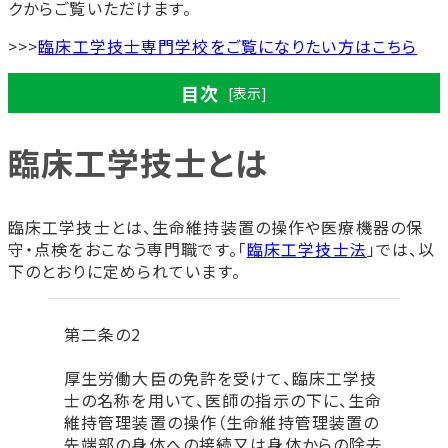
クからご覧いただけます。
>>>
臨床工学技士専門学校をご覧になりたい方はこちら
目次
[表示]
臨床工学技士とは
臨床工学技士とは
仕事内容
臨床工学技士とは、生命維持装置の操作や医療機器の保
やりがい
守・点検をおこなう専門職です。「
臨床工学技士法
」では、以
臨床工学技士になる方法
下のとおりに定められています。
指定の養成所を卒業する
国家試験を受ける
第二条の2
臨床工学技士としてはたらく
臨床工学技士を目指せる学校の種類
厚生労働大臣の免許を受けて、臨床工学技
専門学校
士の名称を用いて、医師の指示の下に、生命
大学・短大
維持管理装置の操作（生命維持管理装置の
1年制の臨床工学技士専門学校はある？
先端部の身体への接続又は身体からの除去