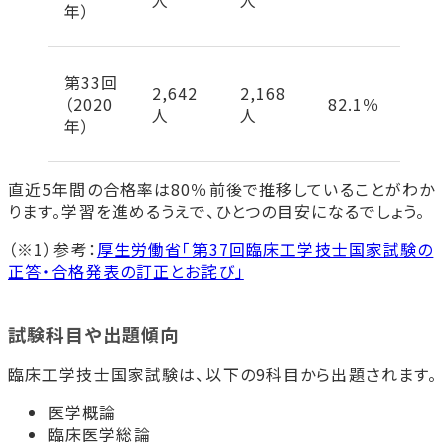
人
人
年）
第33回
2,642
2,168
（2020
82.1％
人
人
年）
直近5年間の合格率は80％前後で推移していることがわか
ります。学習を進めるうえで、ひとつの目安になるでしょう。
（※1）参考：
厚生労働省「第37回臨床工学技士国家試験の
正答・合格発表の訂正とお詫び」
試験科目や出題傾向
臨床工学技士国家試験は、以下の9科目から出題されます。
医学概論
臨床医学総論