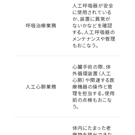
後悔しない臨床工学技士になる学校の選び方
人工呼吸器が安全
就職率が高い学校
に使用されている
か、装置に異常が
国家資格の合格保証制度がある
呼吸治療業務
ないかなどを確認
1年で臨床工学技士を目指すなら医校専
する。人工呼吸器の
まとめ
メンテナンスや管理
首都医校の臨床工学技士学科で学びませんか？
もおこなう。
臨床工学技士に関するよくある質問
救急・臨床分野の仕事を目指せる学科
救急救命学科
心臓手術の際、体
外循環装置（人工
臨床工学技士特科
心肺）や関連する医
人工心肺業務
療機器の操作と管
理を担当する。使用
前の点検もおこな
う。
体内にたまった老
廃物を排出できな