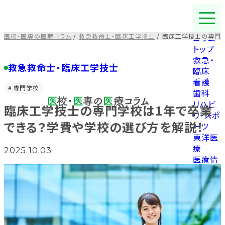
コ
ン
テ
医校・医専の医療コラム
/
救急救命士・臨床工学技士
/
臨床工学技士の専門学
コラム
ン
トップ
ツ
救急・
を
救急救命士・臨床工学技士
臨床
ス
看護
キ
専門学校
歯科
ッ
リハビ
臨床工学技士の専門学校は1年で卒業
プ
リ・スポ
す
できる？学費や学校の選び方を解説！
ーツ
る
東洋医
療
2025.10.03
医療情
報
福祉