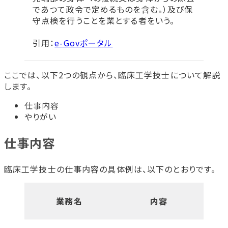
臨床工学技士の専門学校と大学の違い
であつて政令で定めるものを含む。）及び保
守点検を行うことを業とする者をいう。
臨床工学技士専門学校に通うメリット
臨床工学技士専門学校に通うデメリット
引用：
e-Govポータル
臨床工学技士の大学のメリット
臨床工学技士の大学のデメリット
ここでは、以下2つの観点から、臨床工学技士について解説
学校で取得できる臨床工学技士に関連する資格
します。
第1種・第2種ME技術者
医療情報技師
仕事内容
医療機器情報コミュニケータ（MDIC）
やりがい
臨床工学技士に向いている人
仕事内容
責任感の強い人
機械に興味がある人
人の役に立つことが好きな人
臨床工学技士の仕事内容の具体例は、以下のとおりです。
臨床工学技士の将来性
高齢化社会における役割
業務名
内容
医療現場における人材不足
キャリアアップの可能性