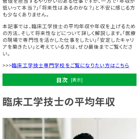
管理を担当するやりがいのある仕事ですが、一方で「年収が
低いって本当？」「将来性はあるのかな？」と不安に感じる方
も少なくありません。
本記事では、臨床工学技士の平均年収や年収を上げるため
の方法、そして将来性などについて詳しく解説します。「医療
の現場で専門性を活かした仕事をしたい」「安定したキャリ
アを築きたい」と考えている方は、ぜひ最後までご覧くださ
い。
>>>
臨床工学技士専門学校をご覧になりたい方はこちら
目次
[表示]
臨床工学技士の平均年収
臨床工学技士の平均年収
【年齢別】臨床工学技士の年収相場
【経験年数別】臨床工学技士の年収相場
【地域別】臨床工学技士の年収相場
臨床工学技士の給料は安いの？