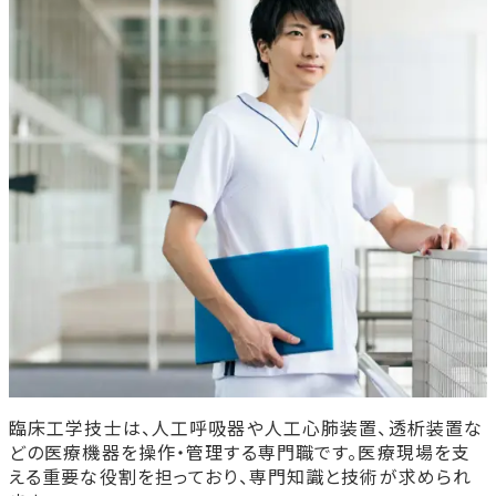
独占業務がない
業務の範囲が限定的
臨床工学技士として年収を上げる方法
専門分野のスキルを磨く
認定資格を取得する
管理職や主任クラスを目指す
大規模病院や高度急性期病院に転職する
臨床工学技士の将来性について
まとめ
首都医校の臨床工学技士特科で学びませんか？
臨床工学技士特科
臨床工学技士は、人工呼吸器や人工心肺装置、透析装置な
どの医療機器を操作・管理する専門職です。医療現場を支
える重要な役割を担っており、専門知識と技術が求められ