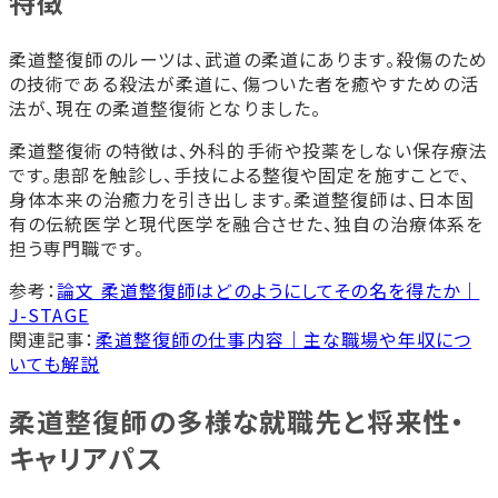
特徴
学費の支払い方法は分割できますか？
奨学金制度や教育ローンは利用できます
柔道整復師のルーツは、武道の柔道にあります。殺傷のため
か？
の技術である殺法が柔道に、傷ついた者を癒やすための活
社会人学生向けの支援制度はありますか？
法が、現在の柔道整復術となりました。
実習はどれくらいの期間ありますか？
柔道整復術の特徴は、外科的手術や投薬をしない保存療法
柔道整復師になるには、夜間や通信教育で
です。患部を触診し、手技による整復や固定を施すことで、
も問題ないですか？
身体本来の治癒力を引き出します。柔道整復師は、日本固
柔道整復師として開業することは可能です
有の伝統医学と現代医学を融合させた、独自の治療体系を
か？
担う専門職です。
卒業後の就職率や平均年収はどれくらいで
すか？
参考：
論文 柔道整復師はどのようにしてその名を得たか｜
柔道整復師になるには、柔道の経験は必要
J-STAGE
ですか？
関連記事：
柔道整復師の仕事内容｜主な職場や年収につ
柔道整復師になるには、最短どれくらいか
いても解説
かりますか？
まとめ
柔道整復師の多様な就職先と将来性・
東洋医療分野を学ぶなら首都医校・大阪/名古屋医専が
キャリアパス
おすすめ
鍼灸学科