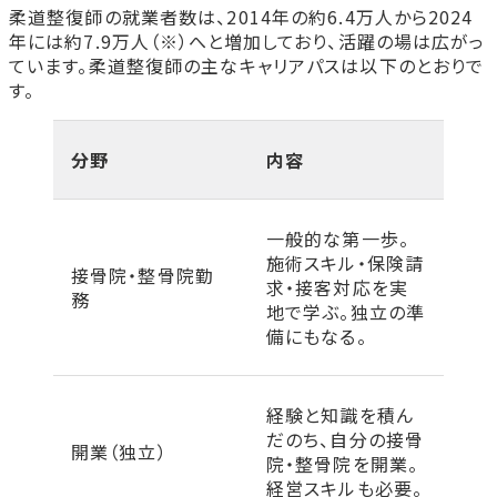
柔道整復学科
柔道整復師の就業者数は、2014年の約6.4万人から2024
年には約7.9万人（※）へと増加しており、活躍の場は広がっ
ています。柔道整復師の主なキャリアパスは以下のとおりで
す。
分野
内容
一般的な第一歩。
施術スキル・保険請
接骨院・整骨院勤
求・接客対応を実
務
地で学ぶ。独立の準
備にもなる。
経験と知識を積ん
だのち、自分の接骨
開業（独立）
院・整骨院を開業。
経営スキルも必要。