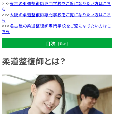
>>>
東京の柔道整復師専門学校をご覧になりたい方はこち
ら
>>>
大阪の柔道整復師専門学校をご覧になりたい方はこち
ら
>>>
名古屋の柔道整復師専門学校をご覧になりたい方はこ
ちら
目次
[表示]
柔道整復師とは？
柔道整復師とは？
柔道整復師の役割と伝統療法としての特徴
柔道整復師の多様な就職先と将来性・キャリ
アパス
柔道整復師と理学療法士の違い
柔道整復師になるには必要な4ステップ
①柔道整復師の養成施設に入学
②養成施設で学ぶ専門知識と認定実技試