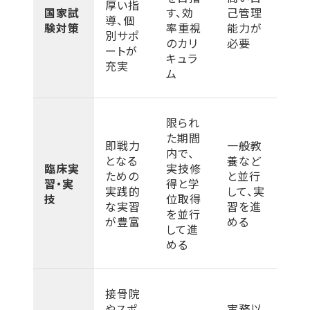
厚い指
国家試
す、効
己管理
導、個
験対策
率重視
能力が
別サポ
のカリ
必要
ートが
キュラ
充実
ム
限られ
た期間
即戦力
一般教
内で、
となる
養など
臨床実
実技修
ための
と並行
習・実
得と学
実践的
して、実
技
位取得
な実習
習を進
を並行
が豊富
める
して進
める
接骨院
やスポ
実務以