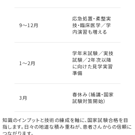
応急処置・柔整実
9〜12月
技・臨床医学／学
内演習も増える
学年末試験／実技
試験／2年次以降
1〜2月
に向けた見学実習
準備
春休み（補講・国家
3月
試験対策開始）
知識のインプットと技術の練成を軸に、国家試験合格を目
指します。日々の地道な積み重ねが、患者さんからの信頼に
つながります。