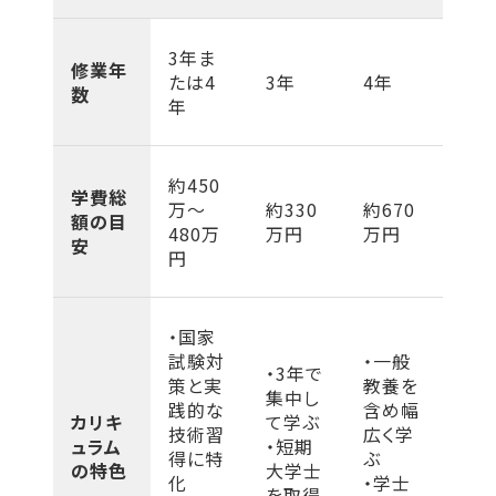
3年ま
修業年
たは4
3年
4年
数
年
約450
学費総
万〜
約330
約670
額の目
480万
万円
万円
安
円
・国家
試験対
・一般
・3年で
策と実
教養を
集中し
践的な
含め幅
カリキ
て学ぶ
技術習
広く学
ュラム
・短期
得に特
ぶ
の特色
大学士
化
・学士
を取得