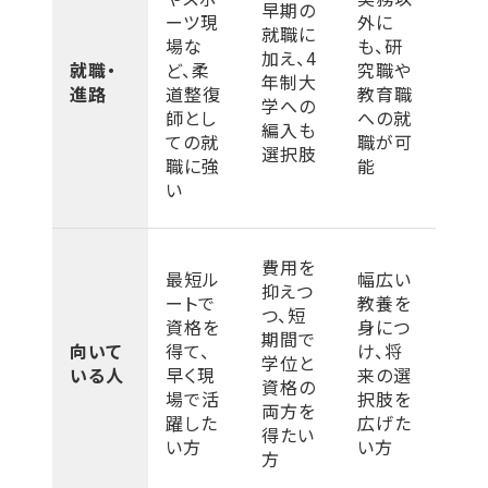
早期の
ーツ現
外に
就職に
場な
も、研
加え、4
就職・
ど、柔
究職や
年制大
進路
道整復
教育職
学への
師とし
への就
編入も
ての就
職が可
選択肢
職に強
能
い
費用を
最短ル
幅広い
抑えつ
ートで
教養を
つ、短
資格を
身につ
期間で
向いて
得て、
け、将
学位と
いる人
早く現
来の選
資格の
場で活
択肢を
両方を
躍した
広げた
得たい
い方
い方
方