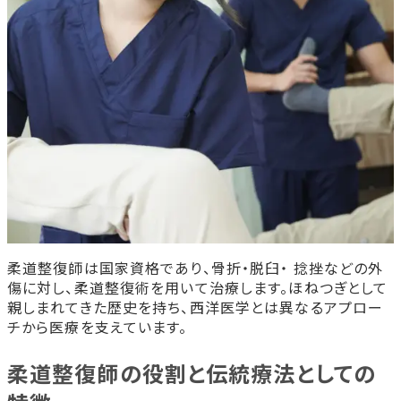
験
③柔道整復体師の国家試験を受験し、合格
する
④国家試験合格後の免許登録
柔道整復師になるには専門学校、短期大学、大学どれが
よい？
柔道整復師専門学校・短大・大学の違い
柔道整復師専門学校・短大・大学を選ぶとき
の重要なポイント
柔道整復師になるために求められる適性と将来性
柔道整復師に求められる人物像と重要な適
性
超高齢社会における需要の高まりと活躍の
柔道整復師は国家資格であり、骨折・脱臼・ 捻挫などの外
場
傷に対し、柔道整復術を用いて治療します。ほねつぎとして
AI技術と柔道整復師の未来
親しまれてきた歴史を持ち、西洋医学とは異なるアプロー
柔道整復師専門学校の主な1日・1年間の流れ
チから医療を支えています。
柔道整復師専門学校の【1日の主な流れ】
柔道整復師専門学校の【1年間の主な流れ】
柔道整復師の役割と伝統療法としての
柔道整復師に関するよくある質問