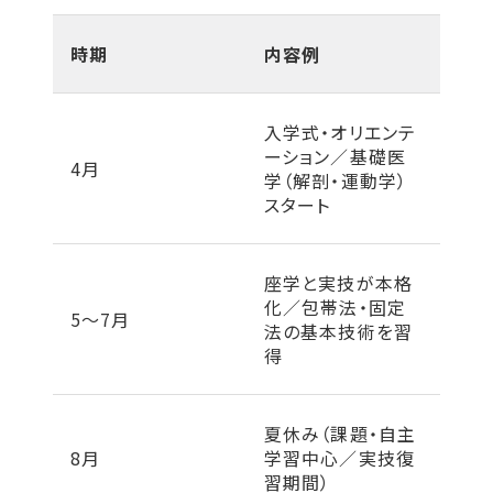
時期
内容例
入学式・オリエンテ
ーション／基礎医
4月
学（解剖・運動学）
スタート
座学と実技が本格
化／包帯法・固定
5〜7月
法の基本技術を習
得
夏休み（課題・自主
8月
学習中心／実技復
習期間）