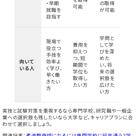
・早期
の取得
可能
就職を
が可能
目指す
学問と
現場で
費用を
して学
役立つ
抑えつ
びを深
手技を
つ、短
めた
向いて
効率よ
期間で
い、将
いる人
く学び、
学位も
来の選
早く働
取得し
択肢を
きたい
たい方
広げた
方
い方
実技と試験対策を重視するなら専門学校、研究職や一般企
業への選択肢も残したいなら大学など、キャリアプランに合
わせて選択しましょう。
関連記事：
柔道整復師になるには専門学校に何年通う？学