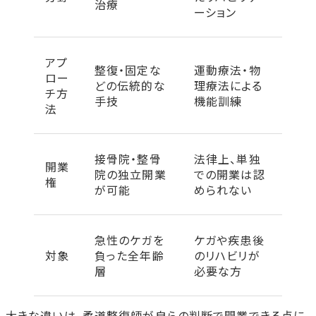
治療
ーション
アプ
整復・固定な
運動療法・物
ロー
どの伝統的な
理療法による
チ方
手技
機能訓練
法
接骨院・整骨
法律上、単独
開業
院の独立開業
での開業は認
権
が可能
められない
急性のケガを
ケガや疾患後
対象
負った全年齢
のリハビリが
層
必要な方
大きな違いは、柔道整復師が自らの判断で開業できる点に