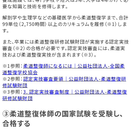
要な知識と技術を修得します。
解剖学や生理学などの基礎医学から柔道整復学まで、合計
99単位（2,750時間）以上のカリキュラムを履修（※1）しま
す。
また、卒業には柔道整復研修試験財団が実施する認定実技
審査（※2）の合格が必要です。認定実技審査には、柔道実
技および柔道整復実技が含まれます（※3）。
※1参照：
柔道整復師になるには｜公益社団法人-全国柔
道整復学校協会
※2参照：
認定実技審査要領｜公益財団法人-柔道整復研
修試験財団
※3参照：
3. 認定実技審査制度｜公益財団法人-柔道整復
研修試験財団
③柔道整復体師の国家試験を受験し、
合格する