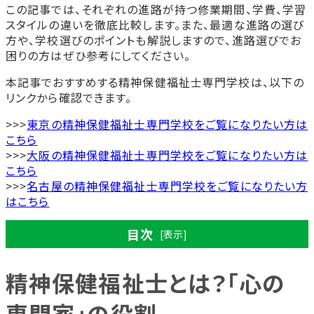
この記事では、それぞれの進路が持つ修業期間、学費、学習
スタイルの違いを徹底比較します。また、最適な進路の選び
方や、学校選びのポイントも解説しますので、進路選びでお
困りの方はぜひ参考にしてください。
本記事でおすすめする精神保健福祉士専門学校は、以下の
リンクから確認できます。
>>>
東京の精神保健福祉士専門学校をご覧になりたい方は
こちら
>>>
大阪の精神保健福祉士専門学校をご覧になりたい方は
こちら
>>>
名古屋の精神保健福祉士専門学校をご覧になりたい方
はこちら
目次
[表示]
精神保健福祉士とは？「心の
精神保健福祉士とは？「心の専門家」の役割
専門家」の役割
精神的な課題を持つ人々を支援する仕事