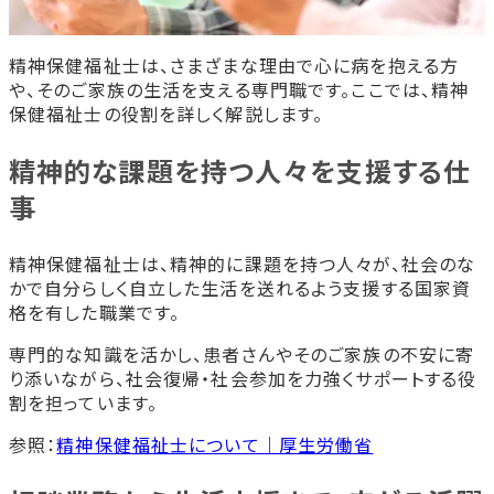
精神保健福祉士を目指す人からよくある質問
独学で精神保健福祉士の国家資格は取れま
すか？
精神保健福祉士は、さまざまな理由で心に病を抱える方
相談業務の経験がないのですが大丈夫です
や、そのご家族の生活を支える専門職です。ここでは、精神
か？
保健福祉士の役割を詳しく解説します。
精神疾患に関する知識がなくても大丈夫で
すか？
精神的な課題を持つ人々を支援する仕
まとめ
事
首都医校・大阪医専・名古屋医専で精神保健福祉士を
目指しませんか？
精神保健福祉士学科
精神保健福祉士は、精神的に課題を持つ人々が、社会のな
かで自分らしく自立した生活を送れるよう支援する国家資
格を有した職業です。
専門的な知識を活かし、患者さんやそのご家族の不安に寄
り添いながら、社会復帰・社会参加を力強くサポートする役
割を担っています。
参照：
精神保健福祉士について｜厚生労働省