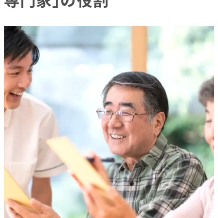
相談業務から生活支援まで、広がる活躍の
場
精神保健福祉士を目指す3つの進路を徹底比較
専門学校
大学
その他のスクール（通信制）
一番おすすめな進路は精神保健福祉士の専門学校
効率よく「最短ルート」でプロになれる
実践的な学びで即戦力になれる
充実した就職サポートで不安を解消できる
進路選びで失敗しないためのチェックポイント
自分の学習スタイルに合っているか
実習環境と就職サポート体制は整っている
か
どのような講師から学べるか
取得できる資格は何があるか
学費はどれくらいかかるか