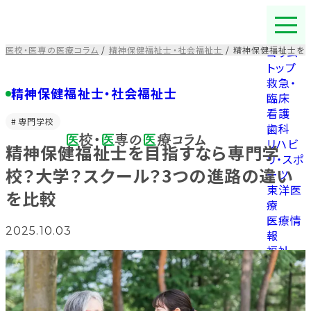
コ
ン
テ
医校・医専の医療コラム
/
精神保健福祉士・社会福祉士
/
精神保健福祉士を目
コラム
ン
トップ
ツ
救急・
を
精神保健福祉士・社会福祉士
臨床
ス
看護
キ
専門学校
歯科
ッ
リハビ
精神保健福祉士を目指すなら専門学
プ
リ・スポ
す
校？大学？スクール？3つの進路の違い
ーツ
る
東洋医
を比較
療
医療情
2025.10.03
報
福祉