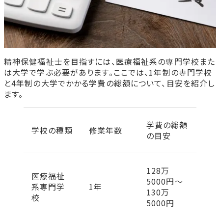
教育訓練給付金制度を利用する
特待生制度や学費免除制度を利用する
働きながら学ぶ
精神保健福祉士専門学校の学費に関するよくある質問
専門学校の学費は毎年同じですか？
精神保健福祉士を目指すには、医療福祉系の専門学校また
奨学金は誰でも借りられますか？
は大学で学ぶ必要があります。ここでは、1年制の専門学校
まとめ
と4年制の大学でかかる学費の総額について、目安を紹介し
首都医校・大阪医専・名古屋医専で精神保健福祉士を
ます。
目指しませんか？
精神保健福祉士学科
学費の総額
学校の種類
修業年数
の目安
128万
医療福祉
5000円～
系専門学
1年
130万
校
5000円