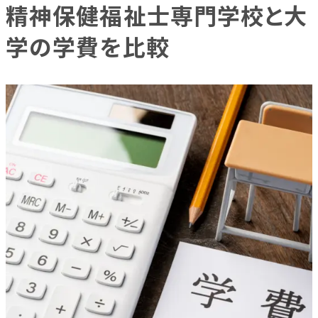
精神保健福祉士専門学校と大
精神保健福祉士専門学校と大学の学費を比較
学の学費を比較
精神保健福祉士専門学校の学費内訳を紹介
学費の内訳一覧
専門学校の各費用の詳細について
入学金
授業料
教育充実費
施設･設備維持費
専門学校で学費以外にかかる費用
教材費
実習関連費用
資格・関連費用
通学費
一人暮らしの費用
精神保健福祉士専門学校の学費を抑える方法
奨学金制度を活用する