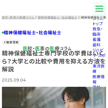
コ
ン
テ
医校・医専の医療コラム
/
精神保健福祉士・社会福祉士
/
精神保健福祉士専
コラム
ン
トップ
ツ
救急・
を
精神保健福祉士・社会福祉士
臨床
ス
看護
キ
職業理解
歯科
ッ
リハビ
精神保健福祉士専門学校の学費はいく
プ
リ・スポ
す
ら？大学との比較や費用を抑える方法を
ーツ
る
東洋医
解説
療
医療情
2025.09.04
報
福祉