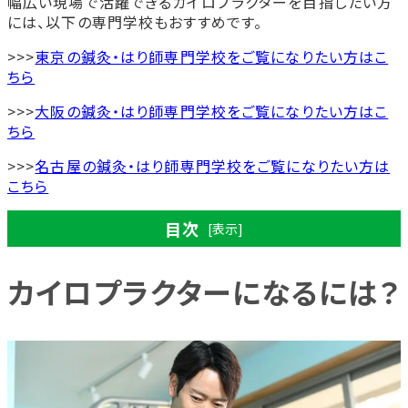
幅広い現場で活躍できるカイロプラクターを目指したい方
には、以下の専門学校もおすすめです。
>>>
東京の鍼灸・はり師専門学校をご覧になりたい方はこ
ちら
>>>
大阪の鍼灸・はり師専門学校をご覧になりたい方はこ
ちら
>>>
名古屋の鍼灸・はり師専門学校をご覧になりたい方は
こちら
目次
[表示]
カイロプラクターになるには？
カイロプラクターになるには？
専門知識の習得が重要
国内では必須の資格はない
カイロプラクターの信頼性が高まる民間資格
一般財団法人日本カイロプラクティック登録