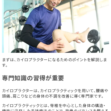
機構の認定制度
認定を受ける方法
カイロプラクターとは？
主な仕事内容
整体師・鍼灸師との違い
カイロプラクターの平均年収
カイロプラクターが活躍できる現場
カイロプラクティック院・整体院
スポーツチームに帯同
まずは、カイロプラクターになるためのポイントを解説しま
リラクゼーションサロン
す。
カイロプラクターに向いている人
カイロプラクターは将来性のある職業
専門知識の習得が重要
まとめ
「首都医校・名古屋医専・大阪医専」で一歩差がつくカイ
カイロプラクターは、カイロプラクティックを用いて、腰痛や
ロプラクターを目指しませんか？
頭痛、肩こりなどの身体の不調を改善に導く専門家です。
鍼灸学科
カイロプラクティックとは、脊椎を中心とした身体の構造・
機能に注目した手技療法のことで、背骨のバランスを整える