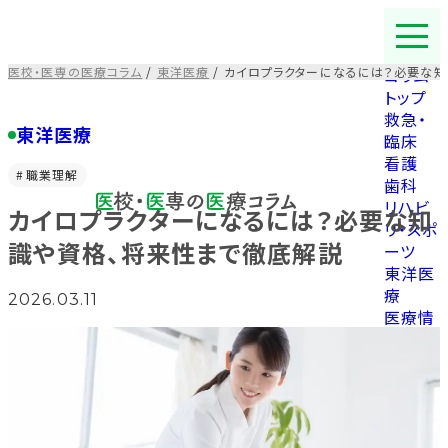
コ
ン
テ
医校・医専の医療コラム
/
東洋医療
/
カイロプラクターになるには？必要な知
コラム
ン
トップ
ツ
救急・
を
東洋医療
臨床
ス
看護
キ
職業理解
歯科
ッ
リハビ
カイロプラクターになるには？必要な知
プ
リ・スポ
す
識や資格、将来性まで徹底解説
ーツ
る
東洋医
療
2026.03.11
医療情
報
福祉