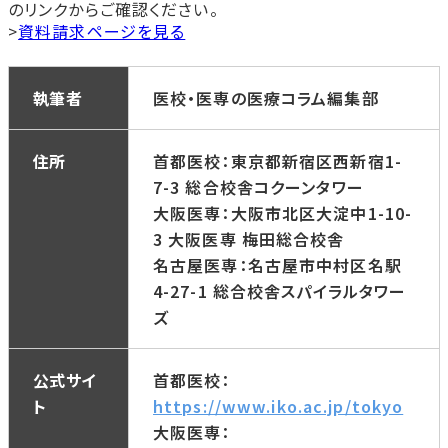
のリンクからご確認ください。
>
資料請求ページを見る
執筆者
医校・医専の医療コラム編集部
住所
首都医校：東京都新宿区西新宿1-
7-3 総合校舎コクーンタワー
大阪医専：大阪市北区大淀中1-10-
3 大阪医専 梅田総合校舎
名古屋医専：名古屋市中村区名駅
4-27-1 総合校舎スパイラルタワー
ズ
公式サイ
首都医校：
ト
https://www.iko.ac.jp/tokyo
大阪医専：