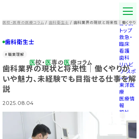
コ
ン
テ
医校・医専の医療コラム
/
歯科衛生士
/
歯科業界の現状と将来性｜働くやり
コラム
ン
トップ
ツ
救急・
を
歯科衛生士
臨床
ス
看護
キ
職業理解
歯科
ッ
リハビ
歯科業界の現状と将来性｜働くやりが
プ
リ・スポ
す
いや魅力、未経験でも目指せる仕事を解
ーツ
る
東洋医
説
療
医療情
2025.08.04
報
福祉