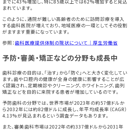
までに43%増加し、特に85歳以上では62%増加すると見込
まれています。
このように、通院が難しい高齢者のために訪問診療を導入
する歯科医院が増えており、地域医療の一環としてその役割
がますます重要になっています。
参照：
歯科医療提供体制の現状について｜厚生労働省
予防・審美・矯正などの分野も成長中
歯科診療の目的は、「治す」から「防ぐ」へと大きく変化してい
ます。歯や口腔内の健康が全身の健康に影響することが広
く認識され、定期検診やクリーニング、ホワイトニング、歯列
矯正などを目的に来院する患者が増加しているのです。
予防歯科の分野では、世界市場が2023年の約57億ドルか
ら2032年には約82億ドルに成長し、年平均成長率（CAGR）
4.13%が見込まれるという調査データもあります。
また、審美歯科市場は2022年の約337億ドルから2031年