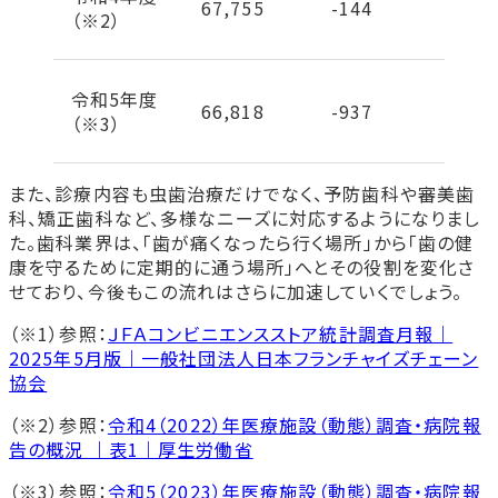
67,755
-144
（※2）
チーム医療の一員として働ける
未経験からでも目指せる仕事はある？
歯科助手・受付スタッフは未経験OK
令和5年度
66,818
-937
働きながら資格取得を目指す人も
（※3）
歯科業界で働きたいなら専門学校も検討しよう
歯科衛生士・歯科技工士は国家資格が必要
また、診療内容も虫歯治療だけでなく、予防歯科や審美歯
就職サポートも充実
科、矯正歯科など、多様なニーズに対応するようになりまし
まとめ
た。歯科業界は、「歯が痛くなったら行く場所」から「歯の健
首都医校・大阪医専・名古屋医専の歯科衛生学科で学
康を守るために定期的に通う場所」へとその役割を変化さ
びませんか？
せており、今後もこの流れはさらに加速していくでしょう。
歯科衛生学科
（※1）参照：
ＪＦＡコンビニエンスストア統計調査月報｜
2025年5月版｜一般社団法人日本フランチャイズチェーン
協会
（※2）参照：
令和4（2022）年医療施設（動態）調査・病院報
告の概況 ｜表1｜厚生労働省
（※3）参照：
令和5（2023）年医療施設（動態）調査・病院報