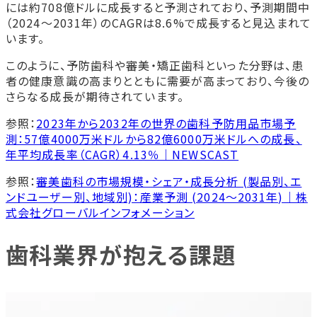
には約708億ドルに成長すると予測されており、予測期間中
（2024～2031年）のCAGRは8.6%で成長すると見込まれて
います。
このように、予防歯科や審美・矯正歯科といった分野は、患
者の健康意識の高まりとともに需要が高まっており、今後の
さらなる成長が期待されています。
参照：
2023年から2032年の世界の歯科予防用品市場予
測：57億4000万米ドルから82億6000万米ドルへの成長、
年平均成長率（CAGR）4.13％｜NEWSCAST
参照：
審美歯科の市場規模・シェア・成長分析 (製品別、エ
ンドユーザー別、地域別)：産業予測 (2024～2031年)｜株
式会社グローバルインフォメーション
歯科業界が抱える課題