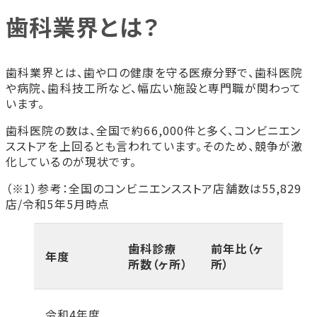
歯科業界とは？
歯科業界とは？
歯科業界の現状と将来性
歯科業界とは、歯や口の健康を守る医療分野で、歯科医院
高齢化社会とともにニーズが拡大
や病院、歯科技工所など、幅広い施設と専門職が関わって
予防・審美・矯正などの分野も成長中
います。
歯科業界が抱える課題
歯科医院の数は、全国で約66,000件と多く、コンビニエン
人手不足と後継者問題
スストアを上回るとも言われています。そのため、競争が激
診療報酬の改定
化しているのが現状です。
歯科業界の主な仕事
歯科医師
（※1）参考：全国のコンビニエンスストア店舗数は55,829
店/令和5年5月時点
歯科衛生士
歯科助手
歯科技工士
歯科診療
前年比（ヶ
年度
医療事務・受付スタッフ
所数（ヶ所）
所）
歯科業界で働くやりがいと魅力
人の健康を守る手応えがある
令和4年度
手に職がつき安定した働き方ができる