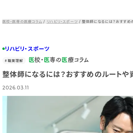
コ
ン
テ
医校・医専の医療コラム
/
リハビリ・スポーツ
/
整体師になるには？おすすめ
ン
ツ
を
ス
リハビリ・スポーツ
キ
ッ
職業理解
プ
す
整体師になるには？おすすめのルートや
る
2026.03.11