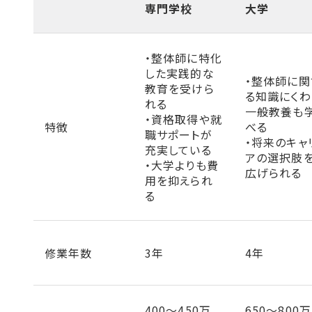
専門学校
大学
・整体師に特化
した実践的な
・整体師に関
教育を受けら
る知識にくわ
れる
一般教養も
・資格取得や就
特徴
べる
職サポートが
・将来のキャ
充実している
アの選択肢
・大学よりも費
広げられる
用を抑えられ
る
修業年数
3年
4年
400〜450万
650～800万