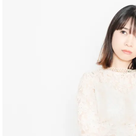
整体師を目指すのにおすすめのルート
専門学校・大学・通信・独学を徹底比較
専門知識を備えた整体師を目指すなら専門学校
整体師の仕事と他職種との違い
主な仕事内容
柔道整復師・あん摩マッサージ指圧師との違い
整体師が活躍できる現場
整体院
リラクゼーションサロン
スポーツジム
介護施設
整体師として活躍するために有利な資格
整体師の平均年収はどのくらい？
整体師に将来性はある？
まとめ
専門性の高い整体師を目指すなら「首都医校・名古屋医専・大
柔道整復学科