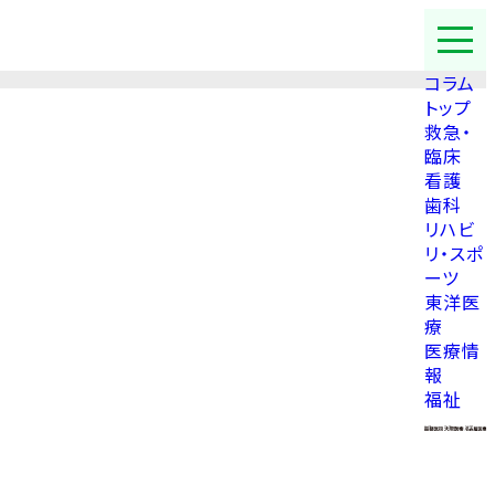
コラム
トップ
救急・
臨床
看護
歯科
リハビ
リ・スポ
ーツ
東洋医
療
医療情
報
福祉