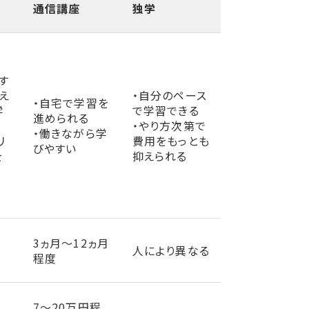
通信講座
独学
す
え
・自分のペース
・自宅で学習を
学
で学習できる
進められる
・やり方次第で
・働きながら学
リ
費用をもっとも
びやすい
を
抑えられる
3ヵ月～12ヵ月
人により異なる
程度
7～20万円程