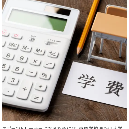
入学金
授業料
教育充実費
施設･設備維持費
専門学校で学費以外にかかる費用
教科書代
実習費
資格試験受験料
通学費
一人暮らしの費用
スポーツトレーナー専門学校の学費を抑える方法
奨学金制度を活用する
教育訓練給付金制度を利用する
特待生制度や学費免除制度を利用する
働きながら学ぶ
スポーツトレーナー専門学校の学費に関するよくある質
問
スポーツトレーナーになるためには、専門学校または大学