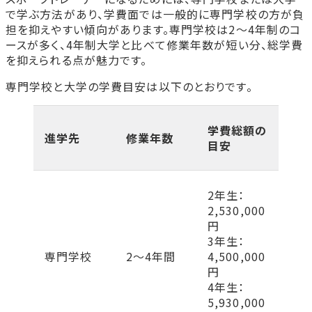
スポーツトレーナー専門学校の学費は毎年
で学ぶ方法があり、学費面では一般的に専門学校の方が負
同じですか？
担を抑えやすい傾向があります。専門学校は2～4年制のコ
奨学金制度は誰でも利用できますか？
ースが多く、4年制大学と比べて修業年数が短い分、総学費
まとめ
を抑えられる点が魅力です。
大阪医専でスポーツトレーナーを目指しませんか？
専門学校と大学の学費目安は以下のとおりです。
スポーツトレーナー学科
学費総額の
進学先
修業年数
目安
2年生：
2,530,000
円
3年生：
専門学校
2～4年間
4,500,000
円
4年生：
5,930,000