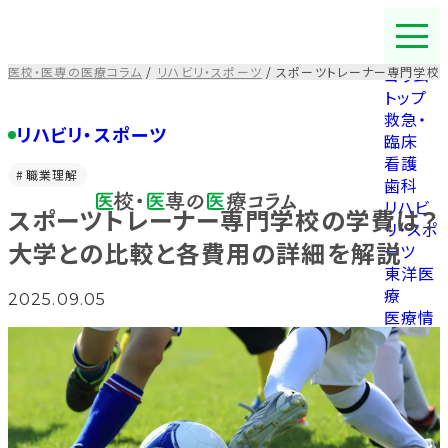
コ
ン
テ
医校・医専の医療コラム
/
リハビリ・スポーツ
/
スポーツトレーナー専門学校
コラム
ン
トップ
ツ
救急・
を
リハビリ・スポーツ
臨床
ス
看護
キ
職業理解
歯科
ッ
リハビ
スポーツトレーナー専門学校の学費は？
プ
リ・スポ
す
大学との比較と各費用の詳細を解説
ーツ
る
東洋医
療
2025.09.05
医療情
報
福祉