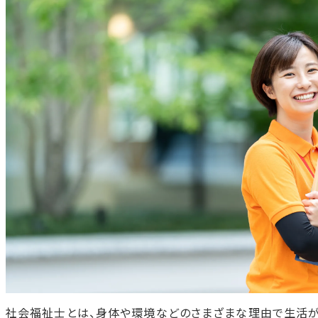
社会福祉士が活躍できる分野
高まる需要と将来性
社会福祉士になるには？
国家試験の受験と資格登録が必須！
受験資格得ることが最初のステップ
受験資格を得るための12のルート
福祉系大学
短期養成施設
一般養成施設
受験資格となる実務経験とは
実務経験として認められる職種
実務経験として認められない職種
社会福祉士になるには、どのルートがいいの？
最短で資格を取得したい人におすすめのルート
社会人・未経験者に向いているルート
仕事を続けながら学ぶ場合のポイント
社会福祉士とは、身体や環境などのさまざまな理由で生活が
大学・短大・専門学校・通信の比較