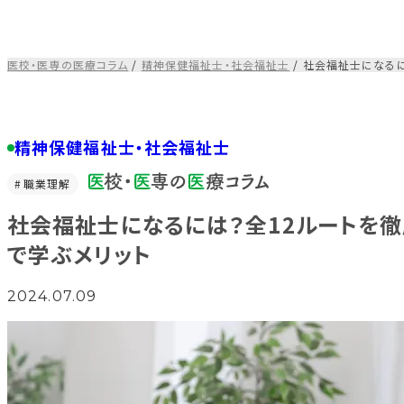
コ
ン
テ
医校・医専の医療コラム
/
精神保健福祉士・社会福祉士
/
社会福祉士になるに
ン
ツ
を
ス
精神保健福祉士・社会福祉士
キ
ッ
職業理解
プ
す
社会福祉士になるには？全12ルートを
る
で学ぶメリット
2024.07.09