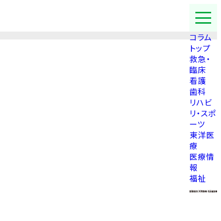
コラム
トップ
救急・
臨床
看護
歯科
リハビ
リ・スポ
ーツ
東洋医
療
医療情
報
福祉