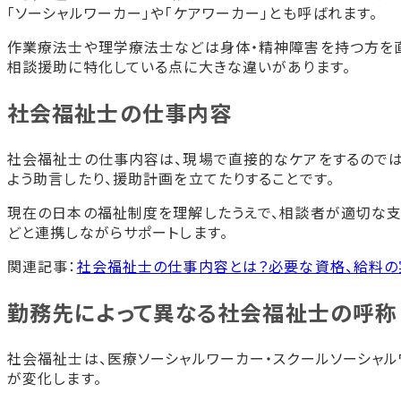
「ソーシャルワーカー」や「ケアワーカー」とも呼ばれます。
社会福祉士取得後のキャリアと働き方、やりがい
働ける場所の広がり
作業療法士や理学療法士などは身体・精神障害を持つ方を
収入・待遇のリアル
相談援助に特化している点に大きな違いがあります。
独立開業や専門職としてのキャリアパス
社会福祉士の仕事内容
相乗効果の高い関連資格
社会福祉士の仕事のやりがい
社会福祉士の仕事内容は、現場で直接的なケアをするのでは
人の生活を直接支援できる
よう助言したり、援助計画を立てたりすることです。
感謝の言葉や笑顔を見れる
さまざまな価値観に触れられる
現在の日本の福祉制度を理解したうえで、相談者が適切な支
社会に貢献している実感を得られ
どと連携しながらサポートします。
社会福祉士に向いている人の特徴と求められる資質
関連記事：
社会福祉士の仕事内容とは？必要な資格、給料の
共感力と傾聴力
複雑な問題解決能力と判断力
勤務先によって異なる社会福祉士の呼称
忍耐力と学習意欲
まとめ
社会福祉士は、医療ソーシャルワーカー・スクールソーシャ
社会福祉士を目指すなら首都医校・大阪医専・名古屋医専が
が変化します。
社会福祉士学科