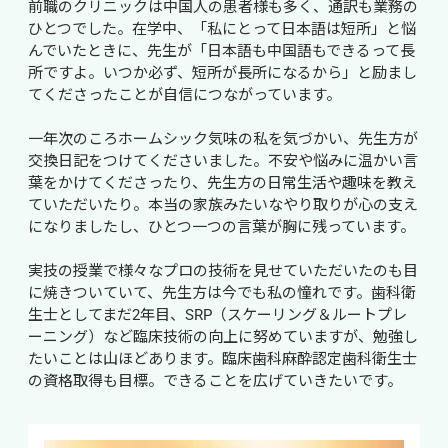
前職のクリニックは中国人の患者様も多く、通訳も業務の
ひとつでした。在学中、「私にとって日本語は短所」と悩
んでいたときに、先生が「日本語も中国語もできるって長
所ですよ。いつか必ず、短所が長所になるから」と励まし
てくださったことが自信につながっています。

一年次のころホームシック気味の私を気づかい、先生方が
交換日記をつけてくださいました。不安や悩みに温かい言
葉をかけてくださったり、先生方の日常生活や趣味を教え
ていただいたり。本当の家族みたいなやり取りが心の支え
になりましたし、ひとつ一つの言葉が胸に残っています。

実技の授業で様々なプロの技術を見せていただいたのも目
に焼きついていて、先生方は今でも私の憧れです。歯科衛
生士としてまだ2年目、SRP（スケーリング＆ルートプレ
ーニング）など臨床技術の向上に努めていますが、勉強し
たいことは山ほどあります。臨床歯科麻酔認定歯科衛生士
の資格取得も目標。できることを広げていきたいです。