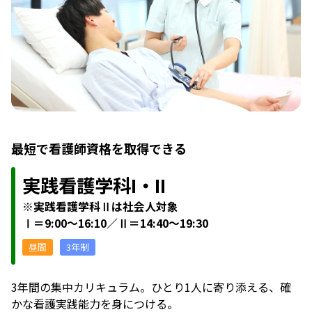
最短で看護師資格を取得できる
実践看護学科I・II
※実践看護学科Ⅱは社会人対象
Ⅰ＝9:00～16:10／Ⅱ＝14:40～19:30
昼間
3年制
3年間の集中カリキュラム。ひとり1人に寄り添える、確
かな看護実践能力を身につける。