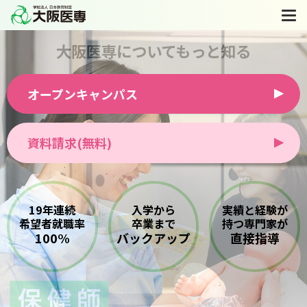
大阪医専についてもっと知る
オープンキャンパス
資料請求(無料)
19年連続
入学から
実績と経験が
希望者就職率
卒業まで
持つ専門家が
100%
バックアップ
直接指導