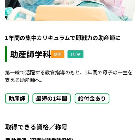
1年間の集中カリキュラムで即戦力の助産師に
助産師学科
昼間
1年制
第一線で活躍する教官指導のもと、1年間で母子の一生を
支える助産師へ。
助産師
最短の1年間
給付金あり
取得できる資格／称号
助産師（国家試験受験資格）